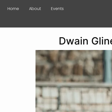
Home
About
Events
Dwain Glin