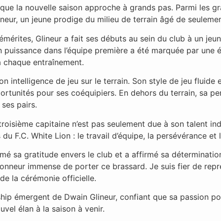
 que la nouvelle saison approche à grands pas. Parmi les gr
ineur, un jeune prodige du milieu de terrain âgé de seuleme
 émérites, Glineur a fait ses débuts au sein du club à un jeu
n puissance dans l’équipe première a été marquée par une é
 à chaque entraînement.
on intelligence de jeu sur le terrain. Son style de jeu fluide
rtunités pour ses coéquipiers. En dehors du terrain, sa per
 ses pairs.
roisième capitaine n’est pas seulement due à son talent indé
s du F.C. White Lion : le travail d’équipe, la persévérance et
é sa gratitude envers le club et a affirmé sa détermination
honneur immense de porter ce brassard. Je suis fier de représ
de la cérémonie officielle.
ership émergent de Dwain Glineur, confiant que sa passion po
el élan à la saison à venir.